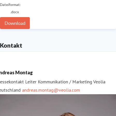
Dateiformat:
.docx
Download
Kontakt
ndreas Montag
ressekontakt
Leiter Kommunikation / Marketing
Veolia
eutschland
andreas.montag@veolia.com