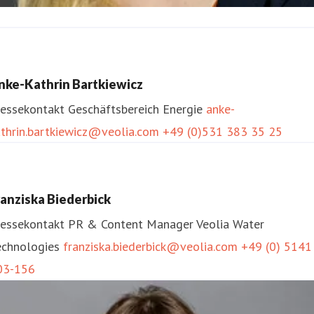
ina Stroisch
ressekontakt
Geschäftsbereich Wasser
nke-Kathrin Bartkiewicz
ina.stroisch@veolia.com
+49 (0)341 42091-275
ressekontakt
Geschäftsbereich Energie
anke-
athrin.bartkiewicz@veolia.com
+49 (0)531 383 35 25
ranziska Biederbick
ressekontakt
PR & Content Manager
Veolia Water
echnologies
franziska.biederbick@veolia.com
+49 (0) 5141
03-156