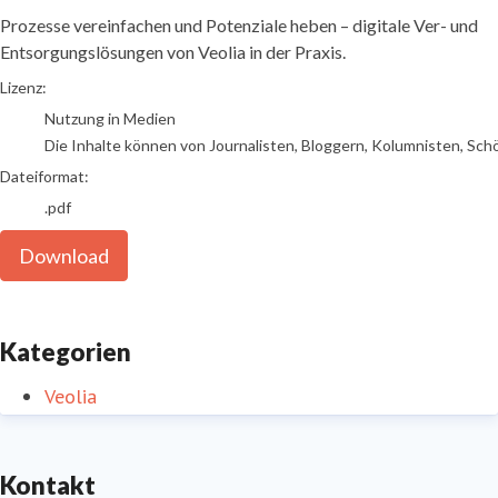
Prozesse vereinfachen und Potenziale heben – digitale Ver- und
Entsorgungslösungen von Veolia in der Praxis.
go to media item
Lizenz:
Nutzung in Medien
Die Inhalte können von Journalisten, Bloggern, Kolumnisten, Sch
Dateiformat:
.pdf
Download
Kategorien
Veolia
Kontakt