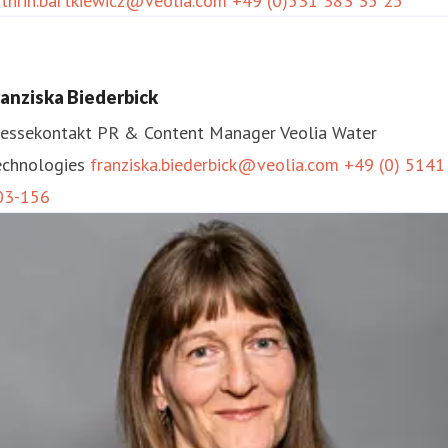
athrin.bartkiewicz@veolia.com
+49 (0)531 383 35 25
ranziska Biederbick
ressekontakt
PR & Content Manager
Veolia Water
echnologies
franziska.biederbick@veolia.com
+49 (0) 5141
03-156