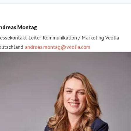
ndreas Montag
ressekontakt
Leiter Kommunikation / Marketing
Veolia
eutschland
andreas.montag@veolia.com