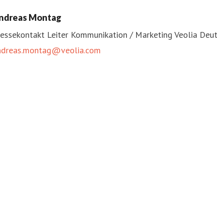
ndreas Montag
ressekontakt
Leiter Kommunikation / Marketing
Veolia Deu
ndreas.montag@veolia.com