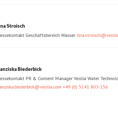
ina Stroisch
ressekontakt
Geschäftsbereich Wasser
tina.stroisch@veoli
ranziska Biederbick
ressekontakt
PR & Content Manager
Veolia Water Technol
ranziska.biederbick@veolia.com
+49 (0) 5141 803-156