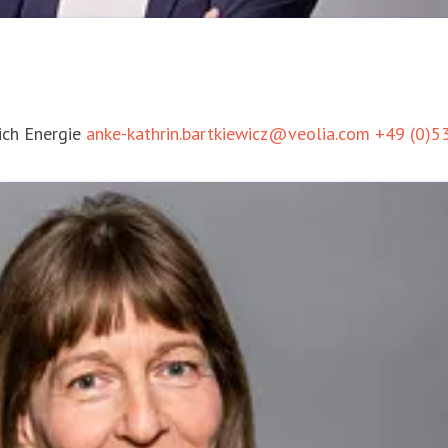
ich Energie
anke-kathrin.bartkiewicz@veolia.com
+49 (0)5
ich Entsorgung
de.presse.entsorgung@veolia.com
+49 (0)