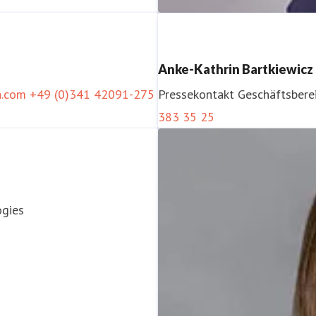
Anke-Kathrin Bartkiewicz
a.com
+49 (0)341 42091-275
Pressekontakt
Geschäftsbere
383 35 25
Diana Viets
Pressekontakt
Geschäftsbere
ogies
78 101 844