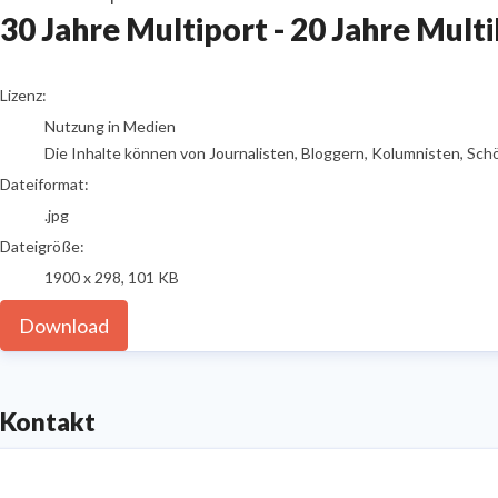
30 Jahre Multiport - 20 Jahre Mult
go to media item
Lizenz:
Nutzung in Medien
Die Inhalte können von Journalisten, Bloggern, Kolumnisten, Sch
Dateiformat:
.jpg
Dateigröße:
1900 x 298, 101 KB
Download
Kontakt