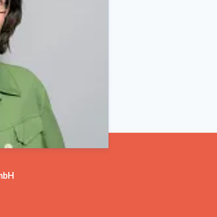
Sylke Freudenthal
Pressekontakt
Beauftragte f
sylke.freudenthal@veolia.c
GmbH