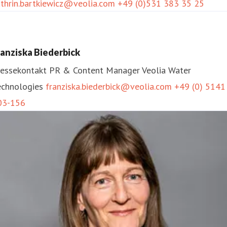
athrin.bartkiewicz@veolia.com
+49 (0)531 383 35 25
ranziska Biederbick
ressekontakt
PR & Content Manager
Veolia Water
echnologies
franziska.biederbick@veolia.com
+49 (0) 5141
03-156