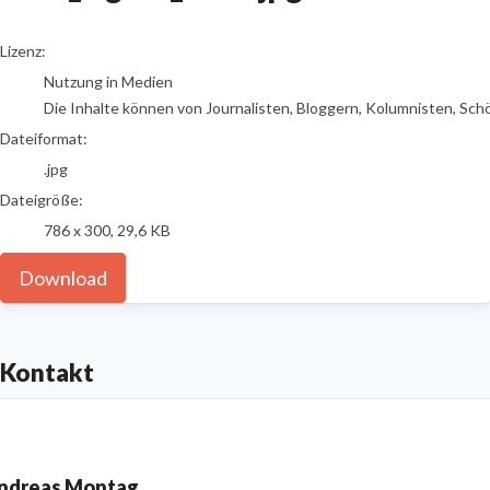
go to media item
Lizenz:
Nutzung in Medien
Die Inhalte können von Journalisten, Bloggern, Kolumnisten, Sch
Dateiformat:
.jpg
Dateigröße:
786 x 300, 29,6 KB
Download
Kontakt
ndreas Montag