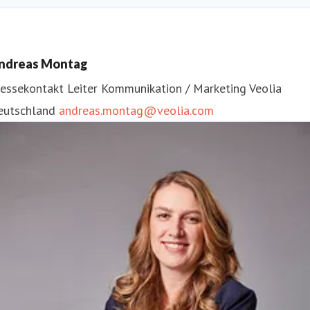
ndreas Montag
ressekontakt
Leiter Kommunikation / Marketing
Veolia
eutschland
andreas.montag@veolia.com