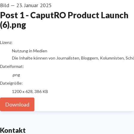
Bild
—
23. Januar 2025
Post 1 - CaputRO Product Launch
(6).png
go to media item
Lizenz:
Nutzung in Medien
Die Inhalte können von Journalisten, Bloggern, Kolumnisten, Sch
Dateiformat:
.png
Dateigröße:
1200 x 628, 386 KB
Download
Kontakt