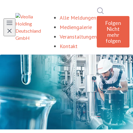
Im Newsroom
Alle Meldungen
Folgen
Mediengalerie
Nicht
mehr
Veranstaltungen
folgen
Kontakt