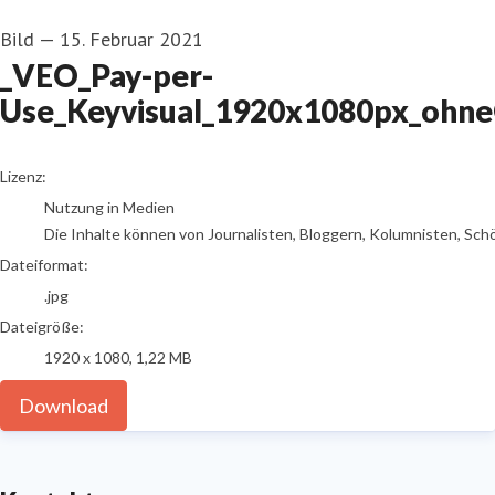
Bild
—
15. Februar 2021
_VEO_Pay-per-
Use_Keyvisual_1920x1080px_ohne
go to media item
Lizenz:
Nutzung in Medien
Die Inhalte können von Journalisten, Bloggern, Kolumnisten, Sch
Dateiformat:
.jpg
Dateigröße:
1920 x 1080, 1,22 MB
Download