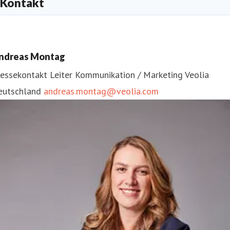
Kontakt
ndreas Montag
ressekontakt
Leiter Kommunikation / Marketing
Veolia
eutschland
andreas.montag@veolia.com