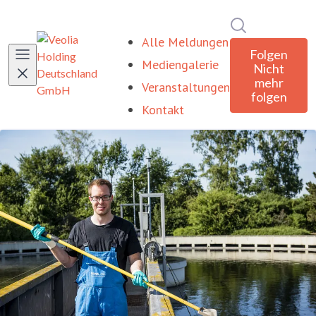
Im Newsroom
Alle Meldungen
Folgen
Mediengalerie
Nicht
mehr
Veranstaltungen
folgen
Kontakt