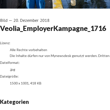
Bild
—
20. Dezember 2018
Veolia_EmployerKampagne_1716
go to media item
Lizenz:
Alle Rechte vorbehalten
Die Inhalte dürfen nur von Mynewsdesk genutzt werden. Dritten is
Dateiformat:
.jpg
Dateigröße:
1500 x 1001, 418 KB
Kategorien