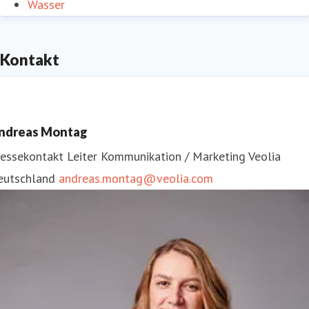
Wasser
Kontakt
ndreas Montag
ressekontakt
Leiter Kommunikation / Marketing
Veolia
eutschland
andreas.montag@veolia.com