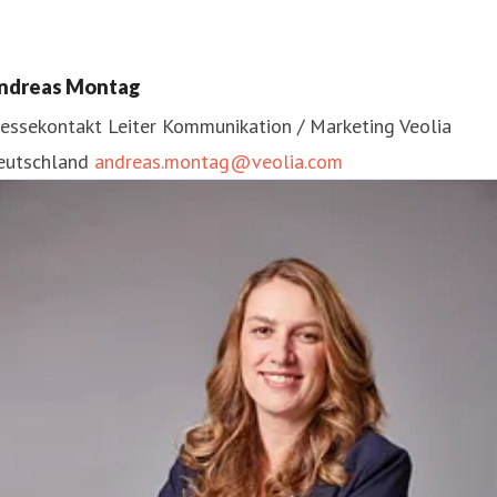
ndreas Montag
ressekontakt
Leiter Kommunikation / Marketing
Veolia
eutschland
andreas.montag@veolia.com