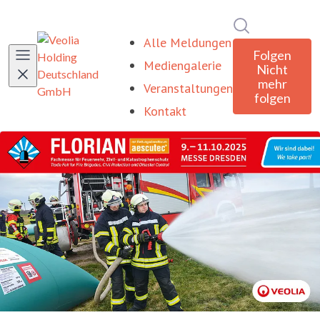
Im Newsroom
Alle Meldungen
Folgen
Mediengalerie
Nicht
mehr
Veranstaltungen
folgen
Kontakt