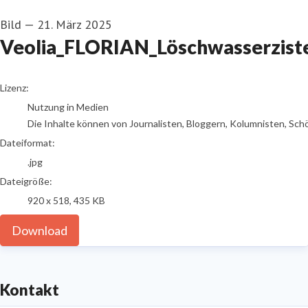
Bild
—
21. März 2025
Veolia_FLORIAN_Löschwasserziste
go to media item
Lizenz:
Nutzung in Medien
Die Inhalte können von Journalisten, Bloggern, Kolumnisten, Sch
Dateiformat:
.jpg
Dateigröße:
920 x 518, 435 KB
Download
Kontakt