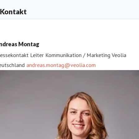
Kontakt
ndreas Montag
ressekontakt
Leiter Kommunikation / Marketing
Veolia
eutschland
andreas.montag@veolia.com