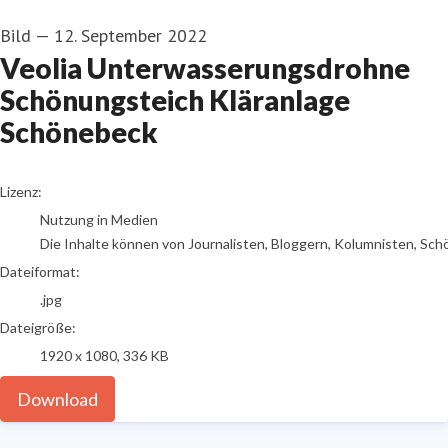
Bild
—
12. September 2022
Veolia Unterwasserungsdrohne
Schönungsteich Kläranlage
Schönebeck
go to media item
Lizenz:
Nutzung in Medien
Die Inhalte können von Journalisten, Bloggern, Kolumnisten, Sch
Dateiformat:
.jpg
Dateigröße:
1920 x 1080, 336 KB
Download