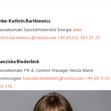
nke-Kathrin Bartkiewicz
ressekontakt
Geschäftsbereich Energie
anke-
athrin.bartkiewicz@veolia.com
+49 (0)531 383 35 25
ranziska Biederbick
ressekontakt
PR & Content Manager
Veolia Water
echnologies
franziska.biederbick@veolia.com
+49 (0) 5141
03-156