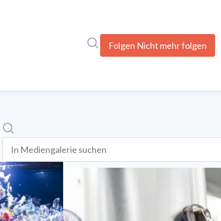
Im Newsroom suchen
Folgen
Nicht mehr folgen
Suche
In mediengalerie suchen