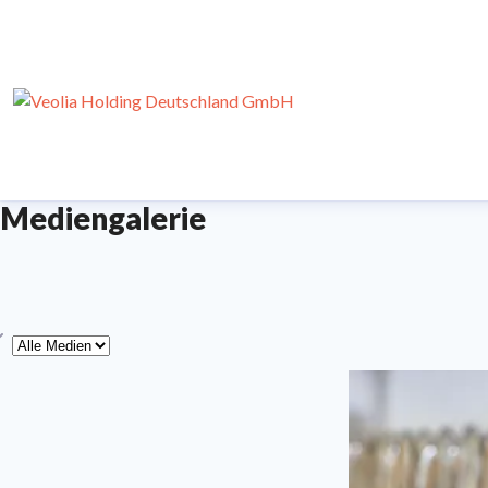
Mediengalerie
yp