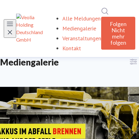
Im Newsroom
Alle Meldungen
Folgen
Mediengalerie
(current)
Nicht
mehr
Veranstaltungen
folgen
Kontakt
Mediengalerie