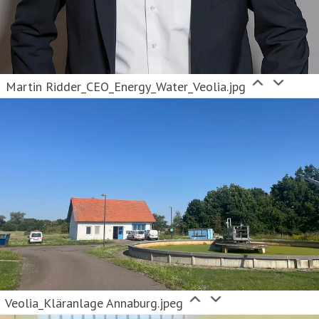
Martin Ridder_CEO_Energy_Water_Veolia.jpg
Veolia_Kläranlage Annaburg.jpeg