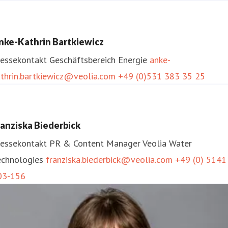
nke-Kathrin Bartkiewicz
ressekontakt
Geschäftsbereich Energie
anke-
athrin.bartkiewicz@veolia.com
+49 (0)531 383 35 25
ranziska Biederbick
ressekontakt
PR & Content Manager
Veolia Water
echnologies
franziska.biederbick@veolia.com
+49 (0) 5141
03-156