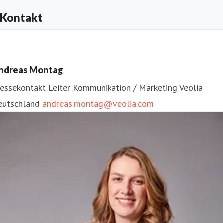
Kontakt
ndreas Montag
ressekontakt
Leiter Kommunikation / Marketing
Veolia
eutschland
andreas.montag@veolia.com