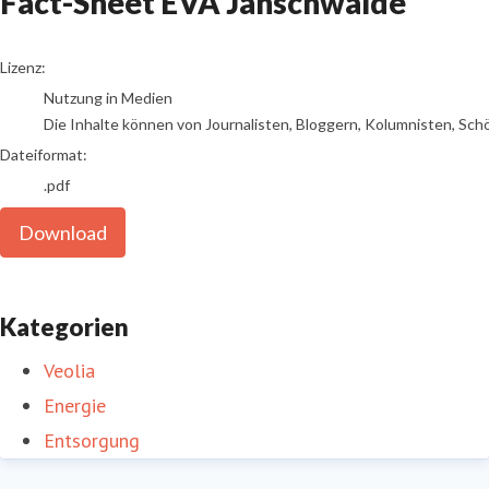
Fact-Sheet EVA Jänschwalde
go to media item
Lizenz:
Nutzung in Medien
Die Inhalte können von Journalisten, Bloggern, Kolumnisten, Sch
Dateiformat:
.pdf
Download
Kategorien
Veolia
Energie
Entsorgung