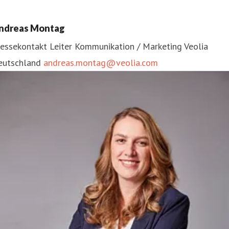
ndreas Montag
ressekontakt
Leiter Kommunikation / Marketing
Veolia
eutschland
andreas.montag@veolia.com