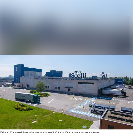
Im Newsroom
Alle Meldungen
Folgen
Mediengalerie
Nicht
mehr
Veranstaltungen
folgen
Kontakt
Riso Scotti ist einer der größten Reisproduzenten