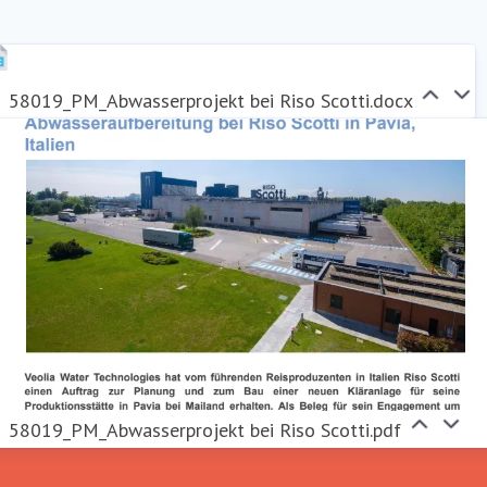
ressekontakt
Veolia Deutschland
eva-
aria.gaedigk@veolia.com
eolia Deutschland
58019_PM_Abwasserprojekt bei Riso Scotti.docx
58019_PM_Abwasserprojekt bei Riso Scotti.pdf