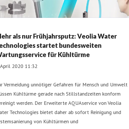
ehr als nur Frühjahrsputz: Veolia Water
echnologies startet bundesweiten
artungsservice für Kühltürme
 April 2020 11:32
ur Vermeidung unnötiger Gefahren für Mensch und Umwelt
üssen Kühltürme gerade nach Stillstandzeiten konform
reinigt werden. Der Erweiterte AQUAservice von Veolia
ter Technologies bietet daher ab sofort Reinigung und
ystemsanierung von Kühltürmen und