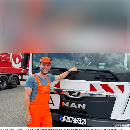
Im Newsroom
Alle Meldungen
Folgen
Mediengalerie
Nicht
mehr
Veranstaltungen
folgen
Kontakt
Maximilian Haase befindet sich derzeit in der Ausbildung zum