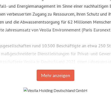
bfall- und Energiemanagement im Sinne einer nachhaltigen
einen verbesserten Zugang zu Ressourcen, ihren Schutz und i
en und die Abwasserentsorgung für 62 Millionen Menschen 
rte Jahresumsatz von Veolia Environnement (Paris Euronext
ngsgesellschaften rund 10.500 Beschäftigte an etwa 250 S
aßgeschneiderte Dienstleistungen für Privat- und Gewerbe
rtschaftete Veolia in Deutschland 2021 einen Jahresumsat
Mehr anzeigen
chen Sie uns auf
www.veolia.de
oder folgen Sie uns auf
Tw