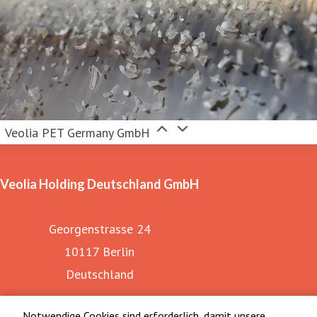
Milliarden Euro.
Besuchen Sie uns auf
www.veolia.de
oder folgen Sie
uns auf
Twitter
.
Veolia PET Germany GmbH
Veolia Holding Deutschland GmbH
Georgenstrasse 24
10117 Berlin
Deutschland
Notwendige Cookies sind erforderlich, damit unsere