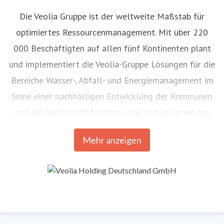
Die Veolia Gruppe ist der weltweite Maßstab für
optimiertes Ressourcenmanagement. Mit über 220
000 Beschäftigten auf allen fünf Kontinenten plant
und implementiert die Veolia-Gruppe Lösungen für die
Bereiche Wasser-, Abfall- und Energiemanagement im
Sinne einer nachhaltigen Entwicklung der Kommunen
und der Wirtschaft. Mit ihren drei sich ergänzenden
Tätigkeitsfeldern sorgt sie für einen verbesserten
Mehr anzeigen
Zugang zu Ressourcen, ihren Schutz und ihre
Erneuerung. 2021 stellte die Veolia-Gruppe weltweit
die Trinkwasserversorgung von 79 Millionen
Menschen und die Abwasserentsorgung für 61
Millionen Menschen sicher, erzeugte fast 48 Millionen