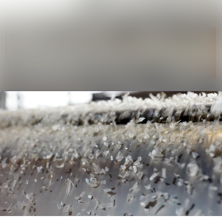
Im Newsroom
Alle Meldungen
Folgen
Mediengalerie
Nicht
mehr
Veranstaltungen
folgen
Kontakt