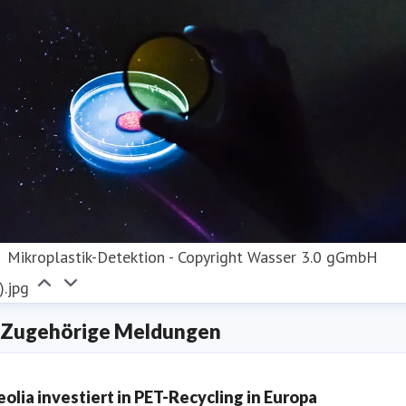
Mikroplastik-Detektion - Copyright Wasser 3.0 gGmbH
).jpg
Zugehörige Meldungen
eolia investiert in PET-Recycling in Europa