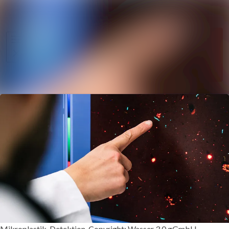
Im Newsroom
Alle Meldungen
Folgen
Mediengalerie
Nicht
mehr
Veranstaltungen
folgen
Kontakt
Mikroplastik-Detektion, Copyright: Wasser 3.0 gGmbH