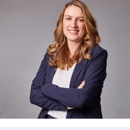
Beteiligungsgesellschaften rund 11.000 Beschäftigte
an etwa 250 Standorten. In Partnerschaften mit
Kommunen sind sie für mehr als 12 Millionen
Menschen tätig. Hinzu kommen maßgeschneiderte
Dienstleistungen für Privat- und Gewerbekunden,
Handels- und Industriebetriebe. In seinen drei
Geschäftsbereichen erwirtschaftete Veolia in
Deutschland 2023 einen Jahresumsatz von 2,8
Milliarden Euro.
Besuchen Sie uns auf
www.veolia.de
.