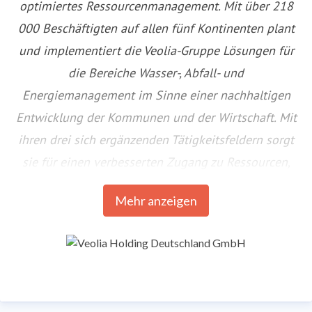
optimiertes Ressourcenmanagement. Mit über 218
000 Beschäftigten auf allen fünf Kontinenten plant
und implementiert die Veolia-Gruppe Lösungen für
die Bereiche Wasser-, Abfall- und
Energiemanagement im Sinne einer nachhaltigen
Entwicklung der Kommunen und der Wirtschaft. Mit
ihren drei sich ergänzenden Tätigkeitsfeldern sorgt
sie für einen verbesserten Zugang zu Ressourcen,
ihren Schutz und ihre Erneuerung. 2023 stellte die
Mehr anzeigen
Veolia-Gruppe weltweit die Trinkwasserversorgung
von 113 Millionen Menschen und die
Abwasserentsorgung für 103 Millionen Menschen
sicher, erzeugte fast 42 Millionen MWh Energie und
verwertete 63 Millionen Tonnen Abfälle. Der