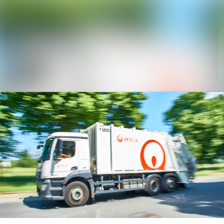
Im Newsroom
Alle Meldungen
Folgen
Mediengalerie
Nicht
mehr
Veranstaltungen
folgen
Kontakt