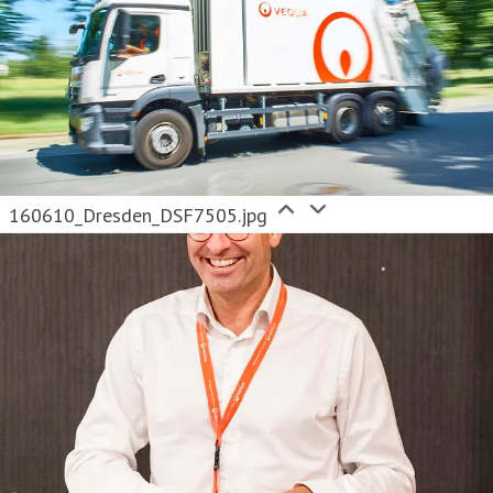
Besuchen Sie uns auf
www.veolia.de
.
160610_Dresden_DSF7505.jpg