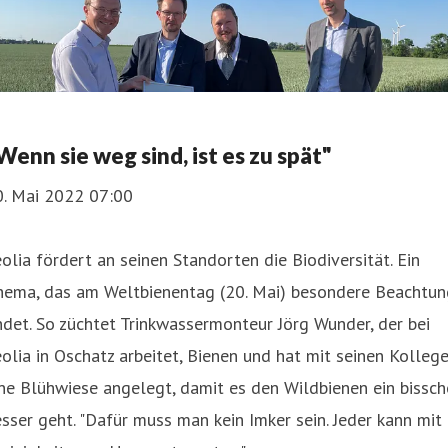
Wenn sie weg sind, ist es zu spät"
0. Mai 2022 07:00
olia fördert an seinen Standorten die Biodiversität. Ein
hema, das am Weltbienentag (20. Mai) besondere Beachtun
ndet. So züchtet Trinkwassermonteur Jörg Wunder, der bei
olia in Oschatz arbeitet, Bienen und hat mit seinen Kolleg
ne Blühwiese angelegt, damit es den Wildbienen ein bissc
sser geht. "Dafür muss man kein Imker sein. Jeder kann mit