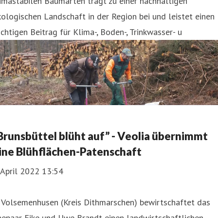
imastabilen Baumarten trägt zu einer nachhaltigen
ologischen Landschaft in der Region bei und leistet einen
chtigen Beitrag für Klima-, Boden-, Trinkwasser- u
Brunsbüttel blüht auf” - Veolia übernimmt
ine Blühflächen-Patenschaft
 April 2022 13:54
 Volsemenhusen (Kreis Dithmarschen) bewirtschaftet das
hepaar Eike und Uwe Brandt einen landwirtschaftlichen