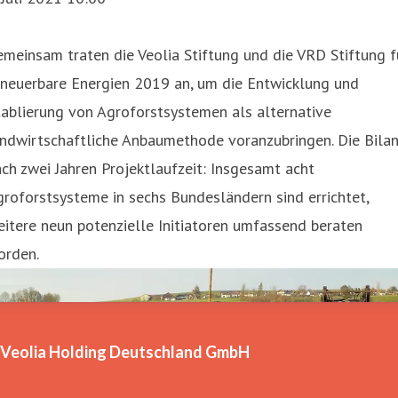
meinsam traten die Veolia Stiftung und die VRD Stiftung f
rneuerbare Energien 2019 an, um die Entwicklung und
ablierung von Agroforstsystemen als alternative
ndwirtschaftliche Anbaumethode voranzubringen. Die Bilan
ch zwei Jahren Projektlaufzeit: Insgesamt acht
roforstsysteme in sechs Bundesländern sind errichtet,
itere neun potenzielle Initiatoren umfassend beraten
orden.
Veolia Holding Deutschland GmbH