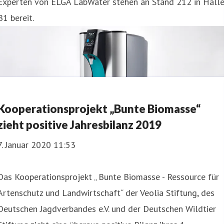
Experten von ELGA LabWater stehen an Stand 212 in Hall
B1 bereit.
Kooperationsprojekt „Bunte Biomasse“
zieht positive Jahresbilanz 2019
7. Januar 2020 11:53
Das Kooperationsprojekt „ Bunte Biomasse - Ressource für
Artenschutz und Landwirtschaft“ der Veolia Stiftung, des
Deutschen Jagdverbandes e.V. und der Deutschen Wildtier