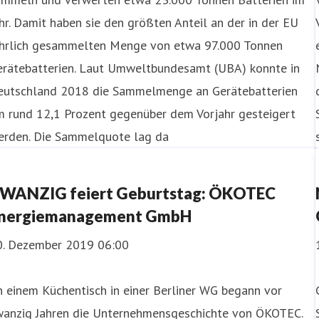
hr. Damit haben sie den größten Anteil an der in der EU
ährlich gesammelten Menge von etwa 97.000 Tonnen
erätebatterien. Laut Umweltbundesamt (UBA) konnte in
eutschland 2018 die Sammelmenge an Gerätebatterien
m rund 12,1 Prozent gegenüber dem Vorjahr gesteigert
erden. Die Sammelquote lag da
WANZIG feiert Geburtstag: ÖKOTEC
nergiemanagement GmbH
0. Dezember 2019 06:00
 einem Küchentisch in einer Berliner WG begann vor
wanzig Jahren die Unternehmensgeschichte von ÖKOTEC.