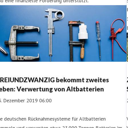
d eine finanzielle Förderung unterstützt.
REIUNDZWANZIG bekommt zweites
eben: Verwertung von Altbatterien
3. Dezember 2019 06:00
ie deutschen Rücknahmesysteme für Altbatterien
ammeln und verwerten etwa 23.000 Tonnen Batterien im