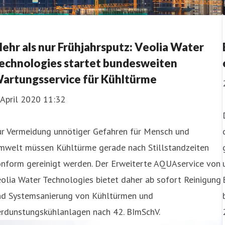
ehr als nur Frühjahrsputz: Veolia Water
echnologies startet bundesweiten
artungsservice für Kühltürme
 April 2020 11:32
ur Vermeidung unnötiger Gefahren für Mensch und
mwelt müssen Kühltürme gerade nach Stillstandzeiten
onform gereinigt werden. Der Erweiterte AQUAservice von
olia Water Technologies bietet daher ab sofort Reinigung
nd Systemsanierung von Kühltürmen und
erdunstungskühlanlagen nach 42. BImSchV.