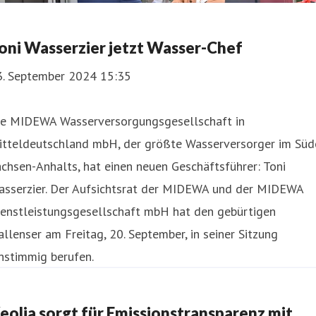
oni Wasserzier jetzt Wasser-Chef
3. September 2024 15:35
ie MIDEWA Wasserversorgungsgesellschaft in
itteldeutschland mbH, der größte Wasserversorger im Süd
chsen-Anhalts, hat einen neuen Geschäftsführer: Toni
asserzier. Der Aufsichtsrat der MIDEWA und der MIDEWA
ienstleistungsgesellschaft mbH hat den gebürtigen
llenser am Freitag, 20. September, in seiner Sitzung
nstimmig berufen.
eolia sorgt für Emissionstransparenz mit