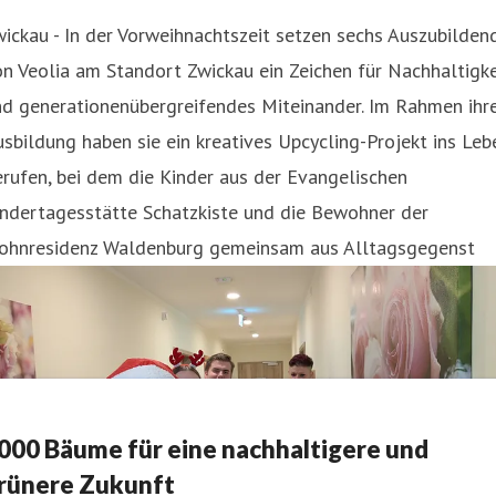
ickau - In der Vorweihnachtszeit setzen sechs Auszubilden
n Veolia am Standort Zwickau ein Zeichen für Nachhaltigke
nd generationenübergreifendes Miteinander. Im Rahmen ihr
sbildung haben sie ein kreatives Upcycling-Projekt ins Leb
rufen, bei dem die Kinder aus der Evangelischen
indertagesstätte Schatzkiste und die Bewohner der
ohnresidenz Waldenburg gemeinsam aus Alltagsgegenst
000 Bäume für eine nachhaltigere und
rünere Zukunft