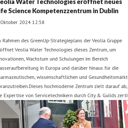
eolia Water Technologies eröffnet neues
ife Science Kompetenzzentrum in Dublin
. Oktober 2024 12:58
m Rahmen des GreenUp-Strategieplans der Veolia Gruppe
öffnet Veolia Water Technologies dieses Zentrum, um
nnovationen, Wachstum und Schulungen im Bereich
sseraufbereitung in Europa und darüber hinaus für die
harmazeutischen, wissenschaftlichen und Gesundheitsmärkt
ranzutreiben.Dieses hochmoderne Zentrum zielt darauf ab,
e Expertise von Servicetechnikern durch City & Guilds zerti