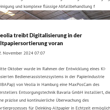
einigung und komplexe flüssige Abfallbehandlung f
eolia treibt Digitalisierung in der
ltpapiersortierung voran
2. November 2024 07:07
itte Oktober wurde im Rahmen der Entwicklung eines KI-
sierten Bedienerassistenzsystems in der Papierindustrie
KIBAPap) von Veolia in Hamburg eine MaxPosCam des
rstellers Entsorgungstechnik Bavaria GmbH installiert, di
ne präzise und kontinuierliche Überwachung des
rtierprozesses für Deinking-Altpapier in Echtzeit ermöglich